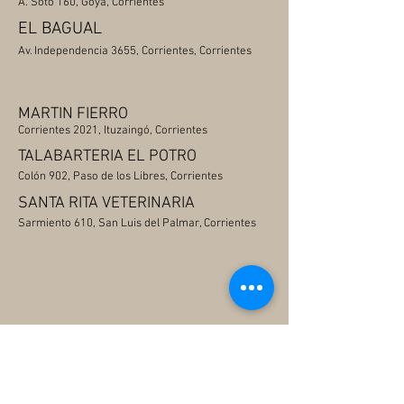
A. Soto 160, Goya, Corrientes
EL BAGUAL
Av. Independencia 3655, Corrientes, Corrientes
MARTIN FIERRO
Corrientes 2021, Ituzaingó, Corrientes
TALABARTERIA EL POTRO
Colón 902, Paso de los Libres, Corrientes
SANTA RITA VETERINARIA
Sarmiento 610, San Luis del Palmar, Corrientes
Volver a todos los Locales